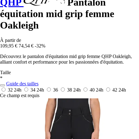
QHP
Pantalon
équitation mid grip femme
Oakleigh
À partir de
109,95 €
74,54 €
-32%
Découvrez le pantalon d'équitation mid grip femme QHP Oakleigh,
alliant confort et performance pour les passionnées d'équitation.
Taille
*
Guide des tailles
32
24h
34
24h
36
38
24h
40
24h
42
24h
Ce champ est requis