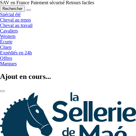
SAV en France
Paiement sécurisé
Retours faciles
Rechercher
Spécial été
Cheval au repos
Cheval au travail
Cavaliers
Western
Écurie
Chien
Expédiés en 24h
Offres
Marques
Ajout en cours...