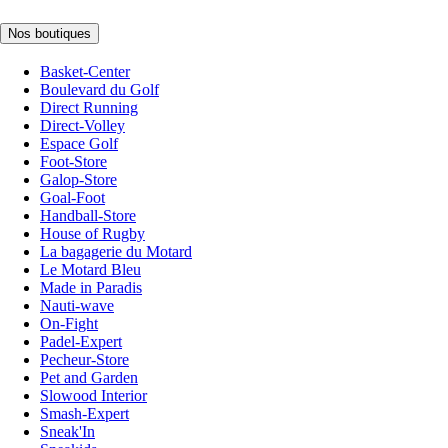
Nos boutiques
Basket-Center
Boulevard du Golf
Direct Running
Direct-Volley
Espace Golf
Foot-Store
Galop-Store
Goal-Foot
Handball-Store
House of Rugby
La bagagerie du Motard
Le Motard Bleu
Made in Paradis
Nauti-wave
On-Fight
Padel-Expert
Pecheur-Store
Pet and Garden
Slowood Interior
Smash-Expert
Sneak'In