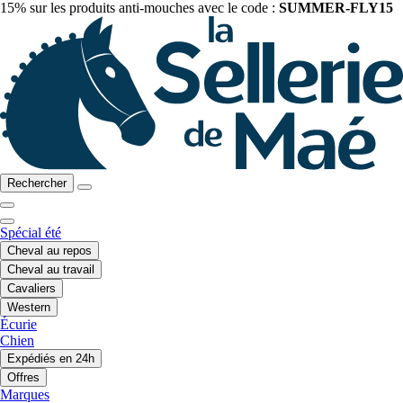
15% sur les produits anti-mouches avec le code :
SUMMER-FLY15
Rechercher
Spécial été
Cheval au repos
Cheval au travail
Cavaliers
Western
Écurie
Chien
Expédiés en 24h
Offres
Marques