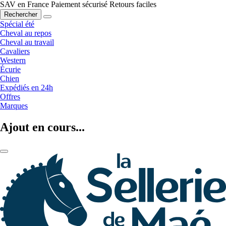
SAV en France
Paiement sécurisé
Retours faciles
Rechercher
Spécial été
Cheval au repos
Cheval au travail
Cavaliers
Western
Écurie
Chien
Expédiés en 24h
Offres
Marques
Ajout en cours...