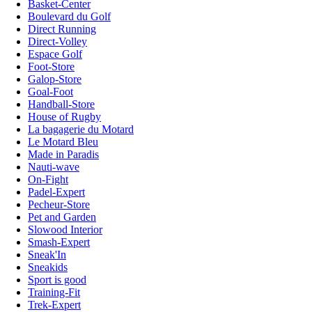
Basket-Center
Boulevard du Golf
Direct Running
Direct-Volley
Espace Golf
Foot-Store
Galop-Store
Goal-Foot
Handball-Store
House of Rugby
La bagagerie du Motard
Le Motard Bleu
Made in Paradis
Nauti-wave
On-Fight
Padel-Expert
Pecheur-Store
Pet and Garden
Slowood Interior
Smash-Expert
Sneak'In
Sneakids
Sport is good
Training-Fit
Trek-Expert