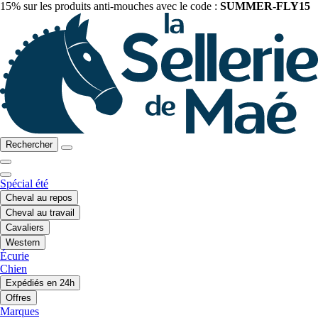
15% sur les produits anti-mouches avec le code :
SUMMER-FLY15
Rechercher
Spécial été
Cheval au repos
Cheval au travail
Cavaliers
Western
Écurie
Chien
Expédiés en 24h
Offres
Marques