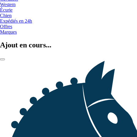
Western
Écurie
Chien
Expédiés en 24h
Offres
Marques
Ajout en cours...