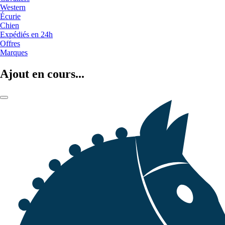
Western
Écurie
Chien
Expédiés en 24h
Offres
Marques
Ajout en cours...