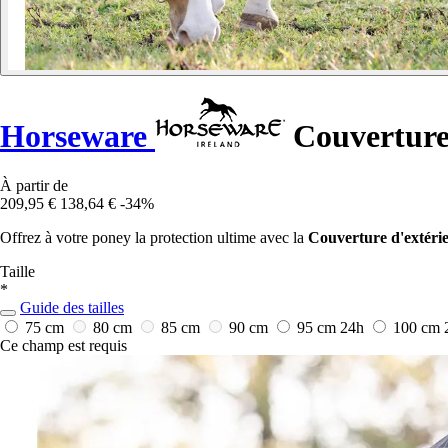
Horseware
Couverture
À partir de
209,95 €
138,64 €
-34%
Offrez à votre poney la protection ultime avec la
Couverture d'extér
Taille
*
Guide des tailles
75 cm
80 cm
85 cm
90 cm
95 cm
24h
100 cm
Ce champ est requis