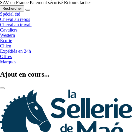
SAV en France
Paiement sécurisé
Retours faciles
Rechercher
Spécial été
Cheval au repos
Cheval au travail
Cavaliers
Western
Écurie
Chien
Expédiés en 24h
Offres
Marques
Ajout en cours...