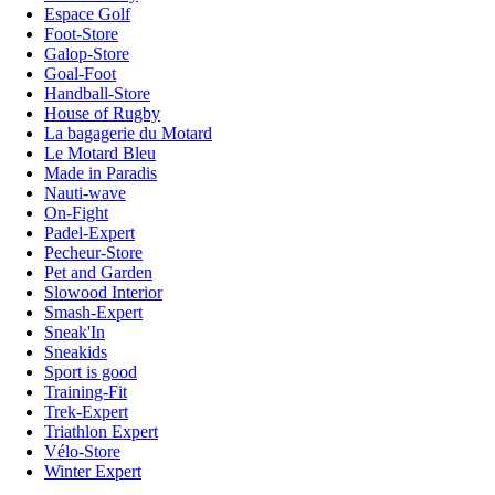
Espace Golf
Foot-Store
Galop-Store
Goal-Foot
Handball-Store
House of Rugby
La bagagerie du Motard
Le Motard Bleu
Made in Paradis
Nauti-wave
On-Fight
Padel-Expert
Pecheur-Store
Pet and Garden
Slowood Interior
Smash-Expert
Sneak'In
Sneakids
Sport is good
Training-Fit
Trek-Expert
Triathlon Expert
Vélo-Store
Winter Expert