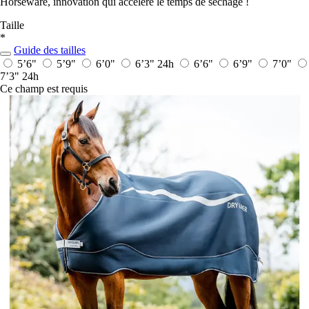
Horseware, innovation qui accélère le temps de séchage !
Taille
*
Guide des tailles
5’6"
5’9"
6’0"
6’3"
24h
6’6"
6’9"
7’0"
7’3"
24h
Ce champ est requis