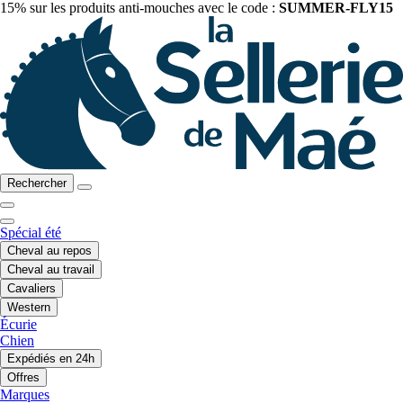
15% sur les produits anti-mouches avec le code :
SUMMER-FLY15
Rechercher
Spécial été
Cheval au repos
Cheval au travail
Cavaliers
Western
Écurie
Chien
Expédiés en 24h
Offres
Marques