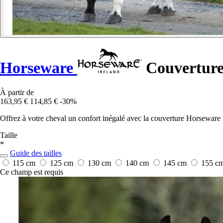
Horseware
Couverture
À partir de
163,95 €
114,85 €
-30%
Offrez à votre cheval un confort inégalé avec la couverture Horseware
Taille
*
Guide des tailles
115 cm
125 cm
130 cm
140 cm
145 cm
155 c
Ce champ est requis