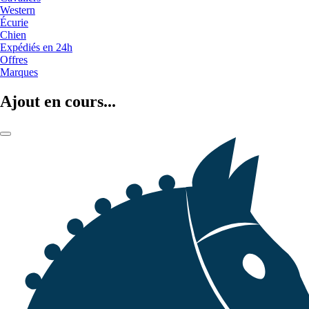
Western
Écurie
Chien
Expédiés en 24h
Offres
Marques
Ajout en cours...