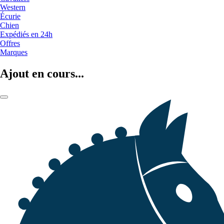
Western
Écurie
Chien
Expédiés en 24h
Offres
Marques
Ajout en cours...