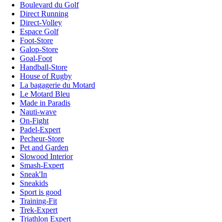
Boulevard du Golf
Direct Running
Direct-Volley
Espace Golf
Foot-Store
Galop-Store
Goal-Foot
Handball-Store
House of Rugby
La bagagerie du Motard
Le Motard Bleu
Made in Paradis
Nauti-wave
On-Fight
Padel-Expert
Pecheur-Store
Pet and Garden
Slowood Interior
Smash-Expert
Sneak'In
Sneakids
Sport is good
Training-Fit
Trek-Expert
Triathlon Expert