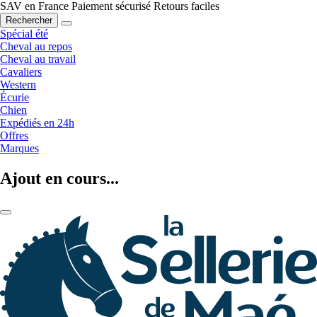
SAV en France
Paiement sécurisé
Retours faciles
Rechercher
Spécial été
Cheval au repos
Cheval au travail
Cavaliers
Western
Écurie
Chien
Expédiés en 24h
Offres
Marques
Ajout en cours...