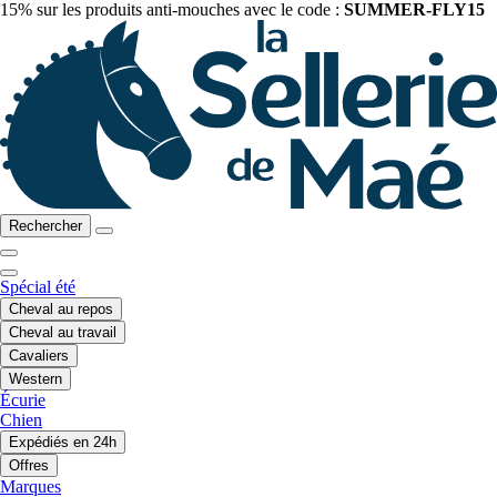
15% sur les produits anti-mouches avec le code :
SUMMER-FLY15
Rechercher
Spécial été
Cheval au repos
Cheval au travail
Cavaliers
Western
Écurie
Chien
Expédiés en 24h
Offres
Marques