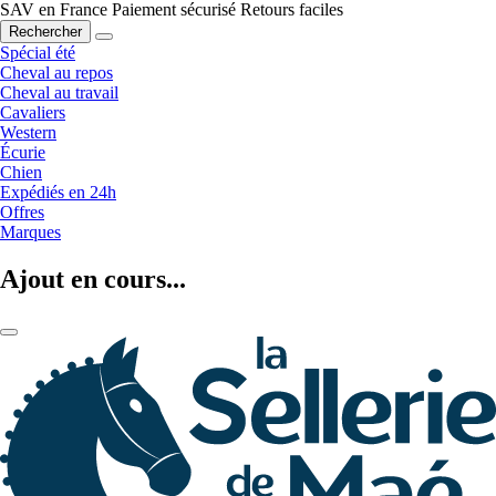
SAV en France
Paiement sécurisé
Retours faciles
Rechercher
Spécial été
Cheval au repos
Cheval au travail
Cavaliers
Western
Écurie
Chien
Expédiés en 24h
Offres
Marques
Ajout en cours...