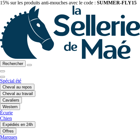
15% sur les produits anti-mouches avec le code :
SUMMER-FLY15
Rechercher
Spécial été
Cheval au repos
Cheval au travail
Cavaliers
Western
Écurie
Chien
Expédiés en 24h
Offres
Marques