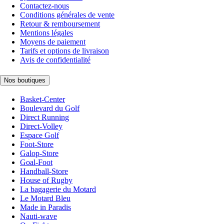
Contactez-nous
Conditions générales de vente
Retour & remboursement
Mentions légales
Moyens de paiement
Tarifs et options de livraison
Avis de confidentialité
Nos boutiques
Basket-Center
Boulevard du Golf
Direct Running
Direct-Volley
Espace Golf
Foot-Store
Galop-Store
Goal-Foot
Handball-Store
House of Rugby
La bagagerie du Motard
Le Motard Bleu
Made in Paradis
Nauti-wave