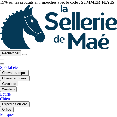
15% sur les produits anti-mouches avec le code :
SUMMER-FLY15
Rechercher
Spécial été
Cheval au repos
Cheval au travail
Cavaliers
Western
Écurie
Chien
Expédiés en 24h
Offres
Marques