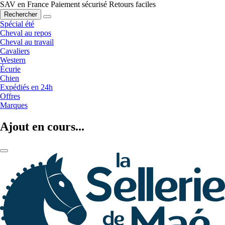
SAV en France
Paiement sécurisé
Retours faciles
Rechercher
Spécial été
Cheval au repos
Cheval au travail
Cavaliers
Western
Écurie
Chien
Expédiés en 24h
Offres
Marques
Ajout en cours...