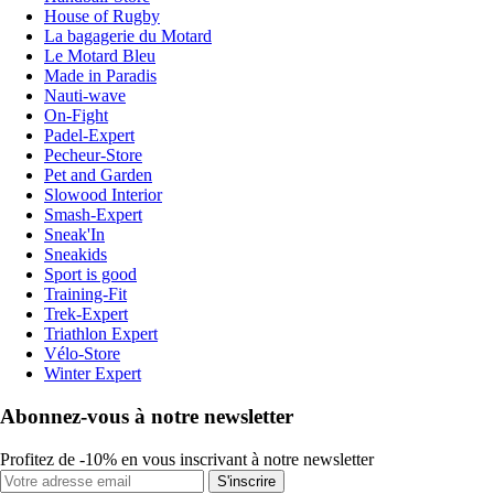
House of Rugby
La bagagerie du Motard
Le Motard Bleu
Made in Paradis
Nauti-wave
On-Fight
Padel-Expert
Pecheur-Store
Pet and Garden
Slowood Interior
Smash-Expert
Sneak'In
Sneakids
Sport is good
Training-Fit
Trek-Expert
Triathlon Expert
Vélo-Store
Winter Expert
Abonnez-vous à notre newsletter
Profitez de -10% en vous inscrivant à notre newsletter
S'inscrire