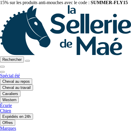
15% sur les produits anti-mouches avec le code :
SUMMER-FLY15
Rechercher
Spécial été
Cheval au repos
Cheval au travail
Cavaliers
Western
Écurie
Chien
Expédiés en 24h
Offres
Marques