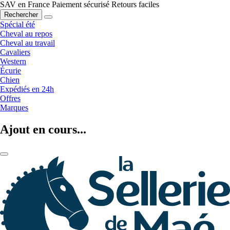
SAV en France
Paiement sécurisé
Retours faciles
Rechercher
Spécial été
Cheval au repos
Cheval au travail
Cavaliers
Western
Écurie
Chien
Expédiés en 24h
Offres
Marques
Ajout en cours...