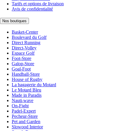
Tarifs et options de livraison
Avis de confidentialité
Nos boutiques
Basket-Center
Boulevard du Golf
Direct Running
Direct-Volley
Espace Golf
Foot-Store
Galop-Store
Goal-Foot
Handball-Store
House of Rugby
La bagagerie du Motard
Le Motard Bleu
Made in Paradis
Nauti-wave
On-Fight
Padel-Expert
Pecheur-Store
Pet and Garden
Slowood Interior