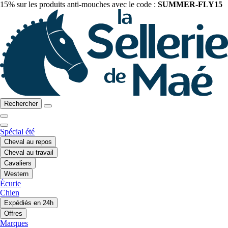
15% sur les produits anti-mouches avec le code :
SUMMER-FLY15
Rechercher
Spécial été
Cheval au repos
Cheval au travail
Cavaliers
Western
Écurie
Chien
Expédiés en 24h
Offres
Marques