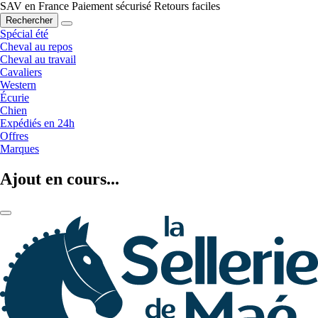
SAV en France
Paiement sécurisé
Retours faciles
Rechercher
Spécial été
Cheval au repos
Cheval au travail
Cavaliers
Western
Écurie
Chien
Expédiés en 24h
Offres
Marques
Ajout en cours...