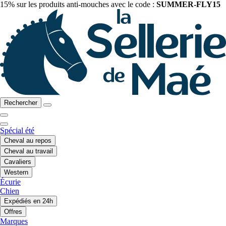
15% sur les produits anti-mouches avec le code :
SUMMER-FLY15
Rechercher
Spécial été
Cheval au repos
Cheval au travail
Cavaliers
Western
Écurie
Chien
Expédiés en 24h
Offres
Marques