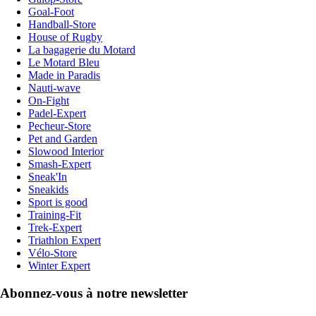
Goal-Foot
Handball-Store
House of Rugby
La bagagerie du Motard
Le Motard Bleu
Made in Paradis
Nauti-wave
On-Fight
Padel-Expert
Pecheur-Store
Pet and Garden
Slowood Interior
Smash-Expert
Sneak'In
Sneakids
Sport is good
Training-Fit
Trek-Expert
Triathlon Expert
Vélo-Store
Winter Expert
Abonnez-vous à notre newsletter