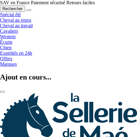
SAV en France
Paiement sécurisé
Retours faciles
Rechercher
Spécial été
Cheval au repos
Cheval au travail
Cavaliers
Western
Écurie
Chien
Expédiés en 24h
Offres
Marques
Ajout en cours...