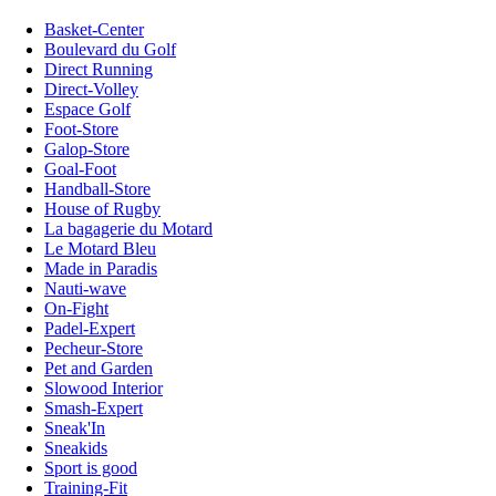
Basket-Center
Boulevard du Golf
Direct Running
Direct-Volley
Espace Golf
Foot-Store
Galop-Store
Goal-Foot
Handball-Store
House of Rugby
La bagagerie du Motard
Le Motard Bleu
Made in Paradis
Nauti-wave
On-Fight
Padel-Expert
Pecheur-Store
Pet and Garden
Slowood Interior
Smash-Expert
Sneak'In
Sneakids
Sport is good
Training-Fit