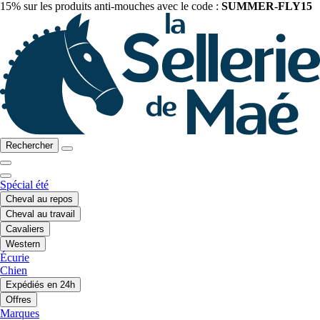
15% sur les produits anti-mouches avec le code :
SUMMER-FLY15
Rechercher
Spécial été
Cheval au repos
Cheval au travail
Cavaliers
Western
Écurie
Chien
Expédiés en 24h
Offres
Marques