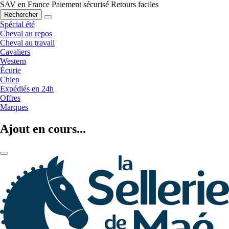
SAV en France
Paiement sécurisé
Retours faciles
Rechercher
Spécial été
Cheval au repos
Cheval au travail
Cavaliers
Western
Écurie
Chien
Expédiés en 24h
Offres
Marques
Ajout en cours...