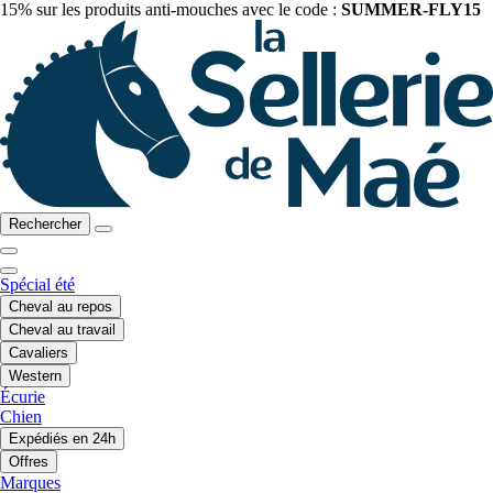
15% sur les produits anti-mouches avec le code :
SUMMER-FLY15
Rechercher
Spécial été
Cheval au repos
Cheval au travail
Cavaliers
Western
Écurie
Chien
Expédiés en 24h
Offres
Marques