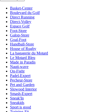
Basket-Center
Boulevard du Golf
Direct Running
Direct-Volley
Espace Golf
Foot-Store
Galop-Store
Goal-Foot
Handball-Store
House of Rugby
La bagagerie du Motard
Le Motard Bleu
Made in Paradis
Nauti-wave
On-Fight
Padel-Expert
Pecheur-Store
Pet and Garden
Slowood Interior
Smash-Expert
Sneak'In
Sneakids
Sport is good
Training-Fit