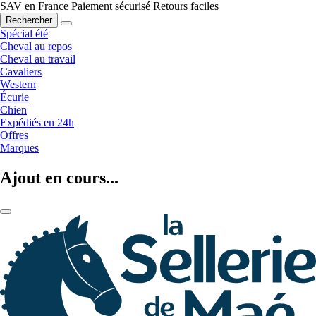
SAV en France
Paiement sécurisé
Retours faciles
Rechercher
Spécial été
Cheval au repos
Cheval au travail
Cavaliers
Western
Écurie
Chien
Expédiés en 24h
Offres
Marques
Ajout en cours...