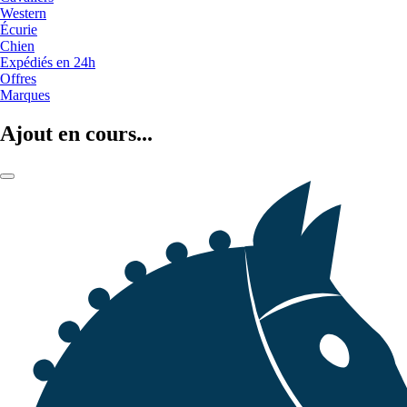
Western
Écurie
Chien
Expédiés en 24h
Offres
Marques
Ajout en cours...