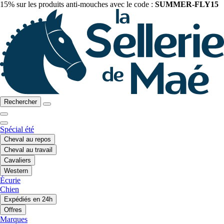
15% sur les produits anti-mouches avec le code :
SUMMER-FLY15
Rechercher
Spécial été
Cheval au repos
Cheval au travail
Cavaliers
Western
Écurie
Chien
Expédiés en 24h
Offres
Marques