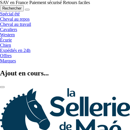
SAV en France
Paiement sécurisé
Retours faciles
Rechercher
Spécial été
Cheval au repos
Cheval au travail
Cavaliers
Western
Écurie
Chien
Expédiés en 24h
Offres
Marques
Ajout en cours...