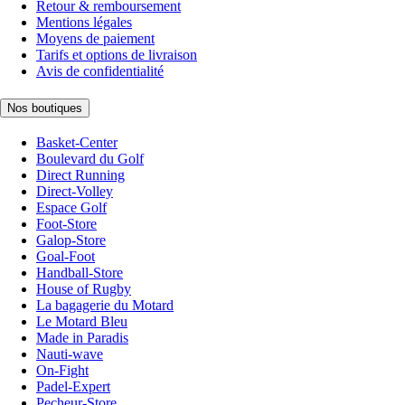
Retour & remboursement
Mentions légales
Moyens de paiement
Tarifs et options de livraison
Avis de confidentialité
Nos boutiques
Basket-Center
Boulevard du Golf
Direct Running
Direct-Volley
Espace Golf
Foot-Store
Galop-Store
Goal-Foot
Handball-Store
House of Rugby
La bagagerie du Motard
Le Motard Bleu
Made in Paradis
Nauti-wave
On-Fight
Padel-Expert
Pecheur-Store