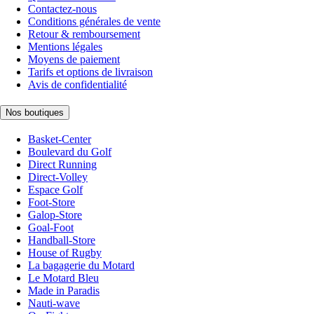
Contactez-nous
Conditions générales de vente
Retour & remboursement
Mentions légales
Moyens de paiement
Tarifs et options de livraison
Avis de confidentialité
Nos boutiques
Basket-Center
Boulevard du Golf
Direct Running
Direct-Volley
Espace Golf
Foot-Store
Galop-Store
Goal-Foot
Handball-Store
House of Rugby
La bagagerie du Motard
Le Motard Bleu
Made in Paradis
Nauti-wave