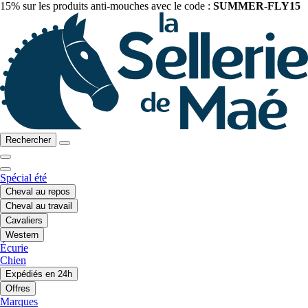
15% sur les produits anti-mouches avec le code :
SUMMER-FLY15
Rechercher
Spécial été
Cheval au repos
Cheval au travail
Cavaliers
Western
Écurie
Chien
Expédiés en 24h
Offres
Marques