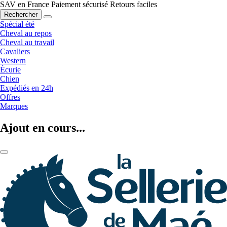
SAV en France
Paiement sécurisé
Retours faciles
Rechercher
Spécial été
Cheval au repos
Cheval au travail
Cavaliers
Western
Écurie
Chien
Expédiés en 24h
Offres
Marques
Ajout en cours...