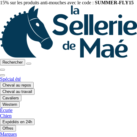
15% sur les produits anti-mouches avec le code :
SUMMER-FLY15
Rechercher
Spécial été
Cheval au repos
Cheval au travail
Cavaliers
Western
Écurie
Chien
Expédiés en 24h
Offres
Marques