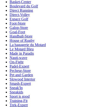
Basket-Center
Boulevard du Golf
Direct Running
Direct-Volley
Espace Golf
Foot-Store
Galop-Store
Goal-Foot
Handball-Store
House of Rugby
La bagagerie du Motard
Le Motard Bleu
Made in Paradis
Nauti-wave
On-Fight
Padel-Expert
Pecheur-Store
Pet and Garden
Slowood Interior
Smash-Expert
Sneak'In
Sneakids
Sport is good
Training-Fit
Trek-Expert