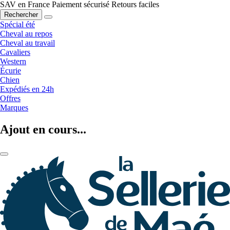
SAV en France
Paiement sécurisé
Retours faciles
Rechercher
Spécial été
Cheval au repos
Cheval au travail
Cavaliers
Western
Écurie
Chien
Expédiés en 24h
Offres
Marques
Ajout en cours...