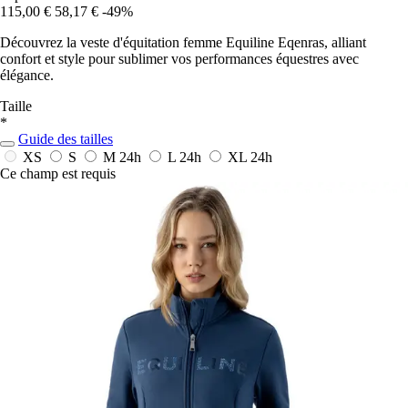
115,00 €
58,17 €
-49%
Découvrez la veste d'équitation femme Equiline Eqenras, alliant
confort et style pour sublimer vos performances équestres avec
élégance.
Taille
*
Guide des tailles
XS
S
M
24h
L
24h
XL
24h
Ce champ est requis