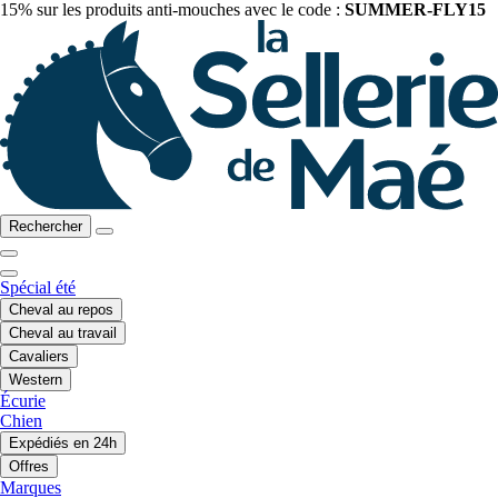
15% sur les produits anti-mouches avec le code :
SUMMER-FLY15
Rechercher
Spécial été
Cheval au repos
Cheval au travail
Cavaliers
Western
Écurie
Chien
Expédiés en 24h
Offres
Marques