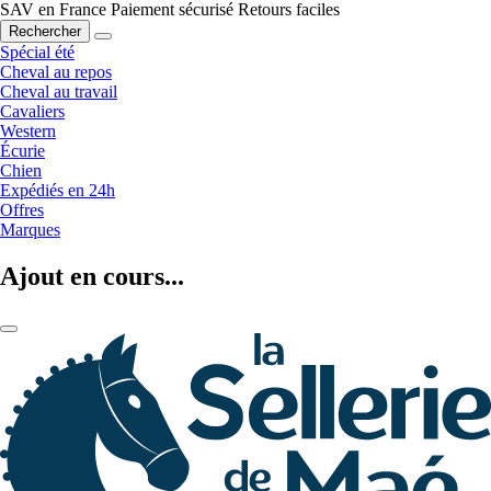
SAV en France
Paiement sécurisé
Retours faciles
Rechercher
Spécial été
Cheval au repos
Cheval au travail
Cavaliers
Western
Écurie
Chien
Expédiés en 24h
Offres
Marques
Ajout en cours...