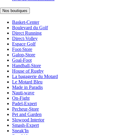
Nos boutiques
Basket-Center
Boulevard du Golf
Direct Running
Direct-Volley
Espace Golf
Foot-Store
Galop-Store
Goal-Foot
Handball-Store
House of Rugby
La bagagerie du Motard
Le Motard Bleu
Made in Paradis
Nauti-wave
On-Fight
Padel-Expert
Pecheur-Store
Pet and Garden
Slowood Interior
Smash-Expert
Sneak'In