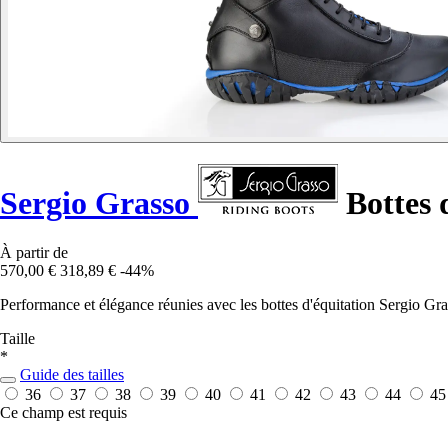
Sergio Grasso
Bottes 
À partir de
570,00 €
318,89 €
-44%
Performance et élégance réunies avec les bottes d'équitation Sergio G
Taille
*
Guide des tailles
36
37
38
39
40
41
42
43
44
4
Ce champ est requis