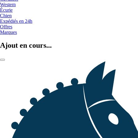
Western
Écurie
Chien
Expédiés en 24h
Offres
Marques
Ajout en cours...