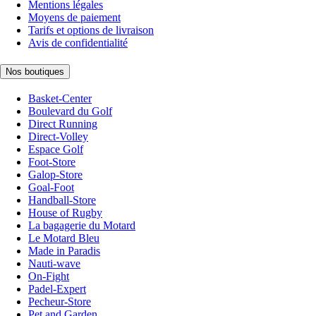
Mentions légales
Moyens de paiement
Tarifs et options de livraison
Avis de confidentialité
Nos boutiques
Basket-Center
Boulevard du Golf
Direct Running
Direct-Volley
Espace Golf
Foot-Store
Galop-Store
Goal-Foot
Handball-Store
House of Rugby
La bagagerie du Motard
Le Motard Bleu
Made in Paradis
Nauti-wave
On-Fight
Padel-Expert
Pecheur-Store
Pet and Garden