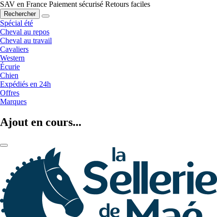
SAV en France
Paiement sécurisé
Retours faciles
Rechercher
Spécial été
Cheval au repos
Cheval au travail
Cavaliers
Western
Écurie
Chien
Expédiés en 24h
Offres
Marques
Ajout en cours...