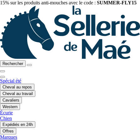
15% sur les produits anti-mouches avec le code :
SUMMER-FLY15
Rechercher
Spécial été
Cheval au repos
Cheval au travail
Cavaliers
Western
Écurie
Chien
Expédiés en 24h
Offres
Marques