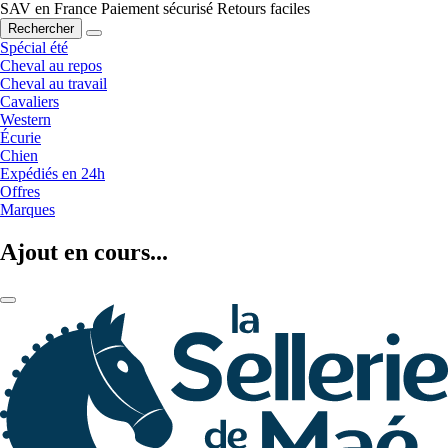
SAV en France
Paiement sécurisé
Retours faciles
Rechercher
Spécial été
Cheval au repos
Cheval au travail
Cavaliers
Western
Écurie
Chien
Expédiés en 24h
Offres
Marques
Ajout en cours...