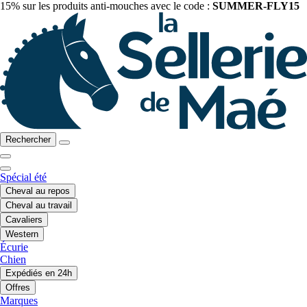
15% sur les produits anti-mouches avec le code :
SUMMER-FLY15
Rechercher
Spécial été
Cheval au repos
Cheval au travail
Cavaliers
Western
Écurie
Chien
Expédiés en 24h
Offres
Marques