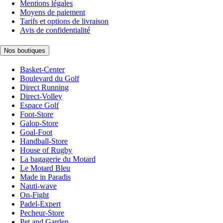
Mentions légales
Moyens de paiement
Tarifs et options de livraison
Avis de confidentialité
Nos boutiques
Basket-Center
Boulevard du Golf
Direct Running
Direct-Volley
Espace Golf
Foot-Store
Galop-Store
Goal-Foot
Handball-Store
House of Rugby
La bagagerie du Motard
Le Motard Bleu
Made in Paradis
Nauti-wave
On-Fight
Padel-Expert
Pecheur-Store
Pet and Garden