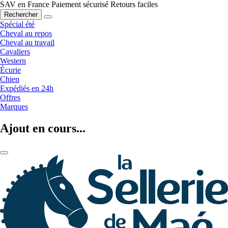
SAV en France
Paiement sécurisé
Retours faciles
Rechercher
Spécial été
Cheval au repos
Cheval au travail
Cavaliers
Western
Écurie
Chien
Expédiés en 24h
Offres
Marques
Ajout en cours...