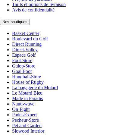
Tarifs et options de livraison
Avis de confidentialité
Nos boutiques
Basket-Center
Boulevard du Golf
Direct Running
Direct-Volley
Espace Golf
Foot-Store
Galop-Store
Goal-Foot
Handball-Store
House of Rugby
La bagagerie du Motard
Le Motard Bleu
Made in Paradis
Nauti-wave
On-Fight
Padel-Expert
Pecheur-Store
Pet and Garden
Slowood Interior