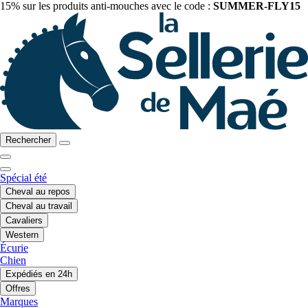
15% sur les produits anti-mouches avec le code :
SUMMER-FLY15
Rechercher
Spécial été
Cheval au repos
Cheval au travail
Cavaliers
Western
Écurie
Chien
Expédiés en 24h
Offres
Marques