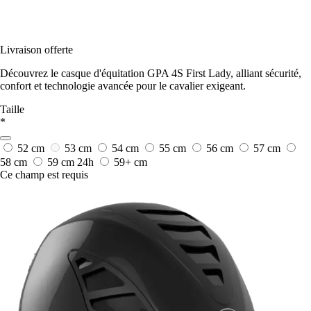
Livraison offerte
Découvrez le casque d'équitation GPA 4S First Lady, alliant sécurité,
confort et technologie avancée pour le cavalier exigeant.
Taille
*
52 cm
53 cm
54 cm
55 cm
56 cm
57 cm
58 cm
59 cm
24h
59+ cm
Ce champ est requis