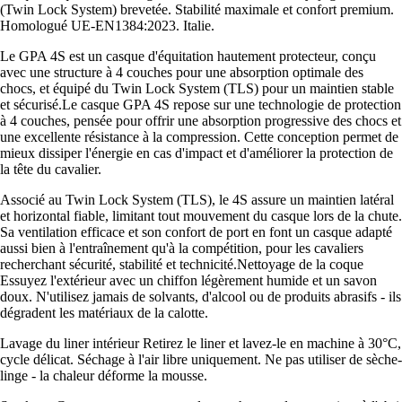
(Twin Lock System) brevetée. Stabilité maximale et confort premium.
Homologué UE-EN1384:2023. Italie.
Le GPA 4S est un casque d'équitation hautement protecteur, conçu
avec une structure à 4 couches pour une absorption optimale des
chocs, et équipé du Twin Lock System (TLS) pour un maintien stable
et sécurisé.Le casque GPA 4S repose sur une technologie de protection
à 4 couches, pensée pour offrir une absorption progressive des chocs et
une excellente résistance à la compression. Cette conception permet de
mieux dissiper l'énergie en cas d'impact et d'améliorer la protection de
la tête du cavalier.
Associé au Twin Lock System (TLS), le 4S assure un maintien latéral
et horizontal fiable, limitant tout mouvement du casque lors de la chute.
Sa ventilation efficace et son confort de port en font un casque adapté
aussi bien à l'entraînement qu'à la compétition, pour les cavaliers
recherchant sécurité, stabilité et technicité.Nettoyage de la coque
Essuyez l'extérieur avec un chiffon légèrement humide et un savon
doux. N'utilisez jamais de solvants, d'alcool ou de produits abrasifs - ils
dégradent les matériaux de la calotte.
Lavage du liner intérieur Retirez le liner et lavez-le en machine à 30°C,
cycle délicat. Séchage à l'air libre uniquement. Ne pas utiliser de sèche-
linge - la chaleur déforme la mousse.