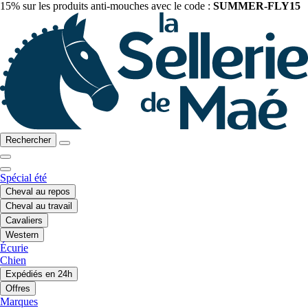
15% sur les produits anti-mouches avec le code :
SUMMER-FLY15
Rechercher
Spécial été
Cheval au repos
Cheval au travail
Cavaliers
Western
Écurie
Chien
Expédiés en 24h
Offres
Marques