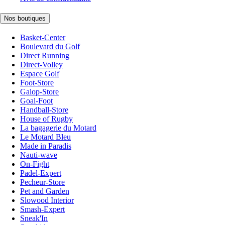
Nos boutiques
Basket-Center
Boulevard du Golf
Direct Running
Direct-Volley
Espace Golf
Foot-Store
Galop-Store
Goal-Foot
Handball-Store
House of Rugby
La bagagerie du Motard
Le Motard Bleu
Made in Paradis
Nauti-wave
On-Fight
Padel-Expert
Pecheur-Store
Pet and Garden
Slowood Interior
Smash-Expert
Sneak'In