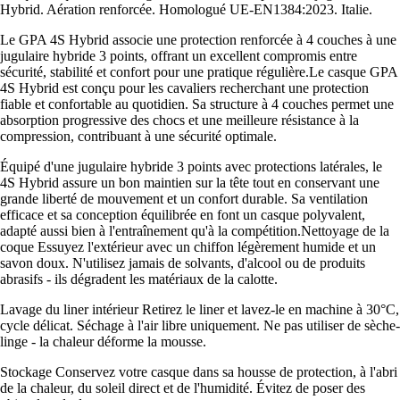
Hybrid. Aération renforcée. Homologué UE-EN1384:2023. Italie.
Le GPA 4S Hybrid associe une protection renforcée à 4 couches à une
jugulaire hybride 3 points, offrant un excellent compromis entre
sécurité, stabilité et confort pour une pratique régulière.Le casque GPA
4S Hybrid est conçu pour les cavaliers recherchant une protection
fiable et confortable au quotidien. Sa structure à 4 couches permet une
absorption progressive des chocs et une meilleure résistance à la
compression, contribuant à une sécurité optimale.
Équipé d'une jugulaire hybride 3 points avec protections latérales, le
4S Hybrid assure un bon maintien sur la tête tout en conservant une
grande liberté de mouvement et un confort durable. Sa ventilation
efficace et sa conception équilibrée en font un casque polyvalent,
adapté aussi bien à l'entraînement qu'à la compétition.Nettoyage de la
coque Essuyez l'extérieur avec un chiffon légèrement humide et un
savon doux. N'utilisez jamais de solvants, d'alcool ou de produits
abrasifs - ils dégradent les matériaux de la calotte.
Lavage du liner intérieur Retirez le liner et lavez-le en machine à 30°C,
cycle délicat. Séchage à l'air libre uniquement. Ne pas utiliser de sèche-
linge - la chaleur déforme la mousse.
Stockage Conservez votre casque dans sa housse de protection, à l'abri
de la chaleur, du soleil direct et de l'humidité. Évitez de poser des