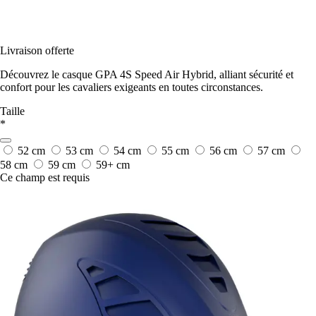
Livraison offerte
Découvrez le casque GPA 4S Speed Air Hybrid, alliant sécurité et
confort pour les cavaliers exigeants en toutes circonstances.
Taille
*
52 cm
53 cm
54 cm
55 cm
56 cm
57 cm
58 cm
59 cm
59+ cm
Ce champ est requis