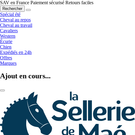
SAV en France
Paiement sécurisé
Retours faciles
Rechercher
Spécial été
Cheval au repos
Cheval au travail
Cavaliers
Western
Écurie
Chien
Expédiés en 24h
Offres
Marques
Ajout en cours...