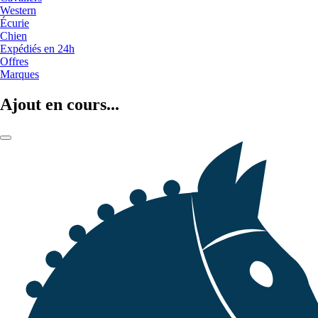
Western
Écurie
Chien
Expédiés en 24h
Offres
Marques
Ajout en cours...