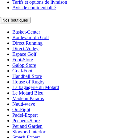
Tarifs et options de livraison
Avis de confidentialité
Nos boutiques
Basket-Center
Boulevard du Golf
Direct Running
Direct-Volley
Espace Golf
Foot-Store
Galop-Store
Goal-Foot
Handball-Store
House of Rugby
La bagagerie du Motard
Le Motard Bleu
Made in Paradis
Nauti-wave
On-Fight
Padel-Expert
Pecheur-Store
Pet and Garden
Slowood Interior
Smash-Expert