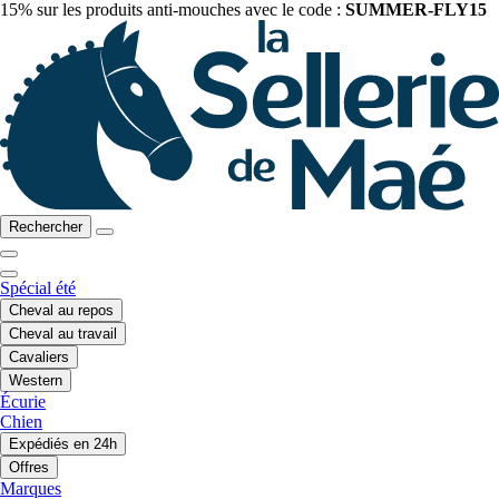
15% sur les produits anti-mouches avec le code :
SUMMER-FLY15
Rechercher
Spécial été
Cheval au repos
Cheval au travail
Cavaliers
Western
Écurie
Chien
Expédiés en 24h
Offres
Marques