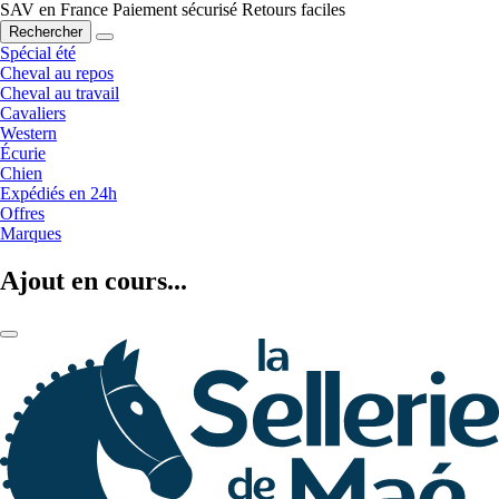
SAV en France
Paiement sécurisé
Retours faciles
Rechercher
Spécial été
Cheval au repos
Cheval au travail
Cavaliers
Western
Écurie
Chien
Expédiés en 24h
Offres
Marques
Ajout en cours...