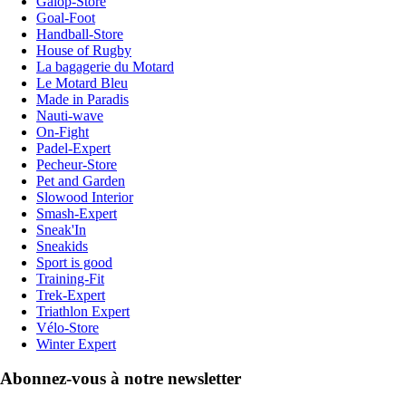
Galop-Store
Goal-Foot
Handball-Store
House of Rugby
La bagagerie du Motard
Le Motard Bleu
Made in Paradis
Nauti-wave
On-Fight
Padel-Expert
Pecheur-Store
Pet and Garden
Slowood Interior
Smash-Expert
Sneak'In
Sneakids
Sport is good
Training-Fit
Trek-Expert
Triathlon Expert
Vélo-Store
Winter Expert
Abonnez-vous à notre newsletter