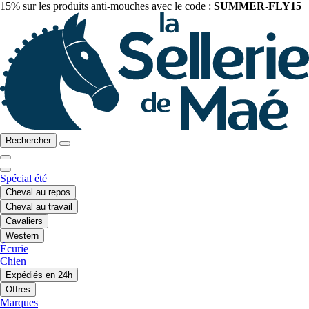
15% sur les produits anti-mouches avec le code :
SUMMER-FLY15
Rechercher
Spécial été
Cheval au repos
Cheval au travail
Cavaliers
Western
Écurie
Chien
Expédiés en 24h
Offres
Marques