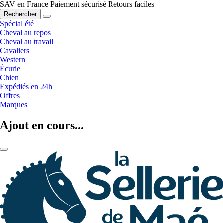
SAV en France
Paiement sécurisé
Retours faciles
Rechercher
Spécial été
Cheval au repos
Cheval au travail
Cavaliers
Western
Écurie
Chien
Expédiés en 24h
Offres
Marques
Ajout en cours...