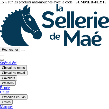
15% sur les produits anti-mouches avec le code :
SUMMER-FLY15
Rechercher
Spécial été
Cheval au repos
Cheval au travail
Cavaliers
Western
Écurie
Chien
Expédiés en 24h
Offres
Marques