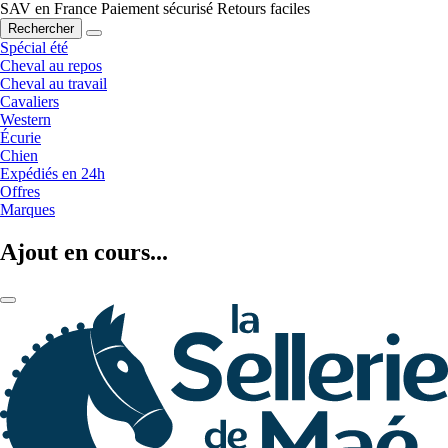
SAV en France
Paiement sécurisé
Retours faciles
Rechercher
Spécial été
Cheval au repos
Cheval au travail
Cavaliers
Western
Écurie
Chien
Expédiés en 24h
Offres
Marques
Ajout en cours...