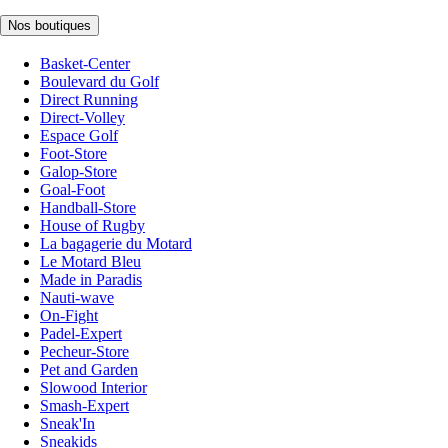
Nos boutiques
Basket-Center
Boulevard du Golf
Direct Running
Direct-Volley
Espace Golf
Foot-Store
Galop-Store
Goal-Foot
Handball-Store
House of Rugby
La bagagerie du Motard
Le Motard Bleu
Made in Paradis
Nauti-wave
On-Fight
Padel-Expert
Pecheur-Store
Pet and Garden
Slowood Interior
Smash-Expert
Sneak'In
Sneakids