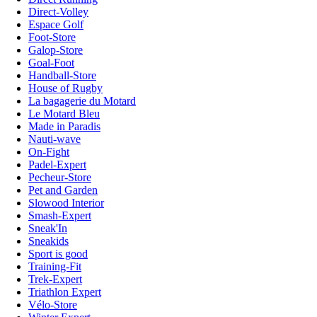
Direct-Volley
Espace Golf
Foot-Store
Galop-Store
Goal-Foot
Handball-Store
House of Rugby
La bagagerie du Motard
Le Motard Bleu
Made in Paradis
Nauti-wave
On-Fight
Padel-Expert
Pecheur-Store
Pet and Garden
Slowood Interior
Smash-Expert
Sneak'In
Sneakids
Sport is good
Training-Fit
Trek-Expert
Triathlon Expert
Vélo-Store