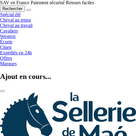
SAV en France
Paiement sécurisé
Retours faciles
Rechercher
Spécial été
Cheval au repos
Cheval au travail
Cavaliers
Western
Écurie
Chien
Expédiés en 24h
Offres
Marques
Ajout en cours...