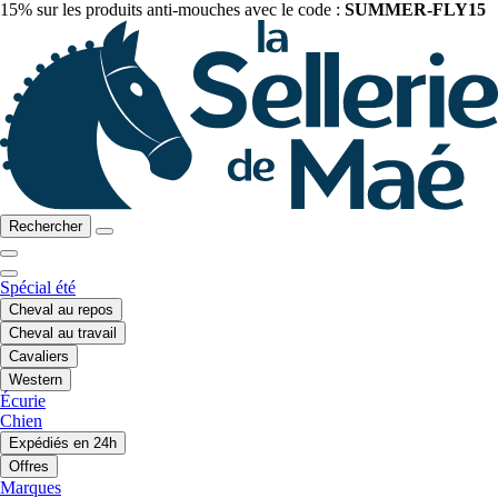
15% sur les produits anti-mouches avec le code :
SUMMER-FLY15
Rechercher
Spécial été
Cheval au repos
Cheval au travail
Cavaliers
Western
Écurie
Chien
Expédiés en 24h
Offres
Marques