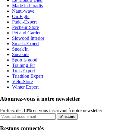
Le Motard Bleu
Made in Paradis
Nauti-wave
On-Fight
Padel-Expert
Pecheur-Store
Pet and Garden
Slowood Interior
Smash-Expert
Sneak'In
Sneakids
Sport is good
Training-Fit
Trek-Expert
Triathlon Expert
Vélo-Store
Winter Expert
Abonnez-vous à notre newsletter
Profitez de -10% en vous inscrivant à notre newsletter
S'inscrire
Restons connectés