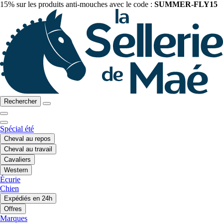
15% sur les produits anti-mouches avec le code :
SUMMER-FLY15
Rechercher
Spécial été
Cheval au repos
Cheval au travail
Cavaliers
Western
Écurie
Chien
Expédiés en 24h
Offres
Marques