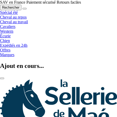
SAV en France
Paiement sécurisé
Retours faciles
Rechercher
Spécial été
Cheval au repos
Cheval au travail
Cavaliers
Western
Écurie
Chien
Expédiés en 24h
Offres
Marques
Ajout en cours...