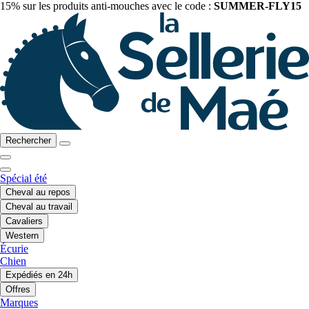
15% sur les produits anti-mouches avec le code :
SUMMER-FLY15
Rechercher
Spécial été
Cheval au repos
Cheval au travail
Cavaliers
Western
Écurie
Chien
Expédiés en 24h
Offres
Marques