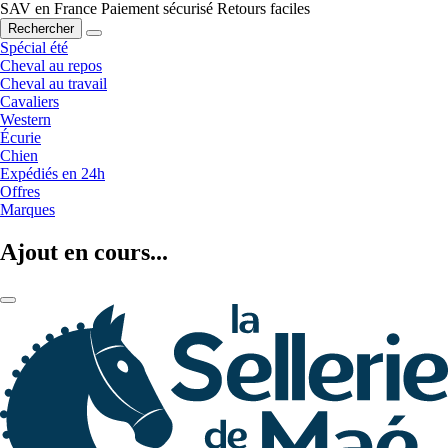
SAV en France
Paiement sécurisé
Retours faciles
Rechercher
Spécial été
Cheval au repos
Cheval au travail
Cavaliers
Western
Écurie
Chien
Expédiés en 24h
Offres
Marques
Ajout en cours...