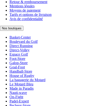
Retour & remboursement
Mentions légales
Moyens de paiement
Tarifs et options de livraison
Avis de confidentialité
Nos boutiques
Basket-Center
Boulevard du Golf
Direct Running
Direct-Volley
Espace Golf
Foot-Store
Galop-Store
Goal-Foot
Handball-Store
House of Rugby
La bagagerie du Motard
Le Motard Bleu
Made in Paradis
Nauti-wave
On-Fight
Padel-Expert
Pecheur-Store