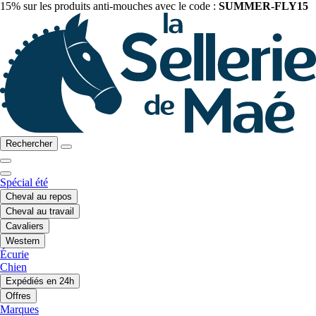
15% sur les produits anti-mouches avec le code :
SUMMER-FLY15
Rechercher
Spécial été
Cheval au repos
Cheval au travail
Cavaliers
Western
Écurie
Chien
Expédiés en 24h
Offres
Marques