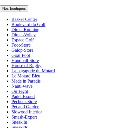
Nos boutiques
Basket-Center
Boulevard du Golf
Direct Running
Direct-Volley
Espace Golf
Foot-Store
Galop-Store
Goal-Foot
Handball-Store
House of Rugby
La bagagerie du Motard
Le Motard Bleu
Made in Paradis
Nauti-wave
On-Fight
Padel-Expert
Pecheur-Store
Pet and Garden
Slowood Interior
Smash-Expert
Sneak'In
Sneakids