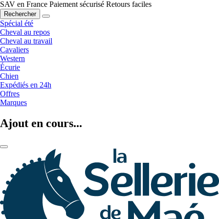
SAV en France
Paiement sécurisé
Retours faciles
Rechercher
Spécial été
Cheval au repos
Cheval au travail
Cavaliers
Western
Écurie
Chien
Expédiés en 24h
Offres
Marques
Ajout en cours...