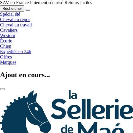
SAV en France
Paiement sécurisé
Retours faciles
Rechercher
Spécial été
Cheval au repos
Cheval au travail
Cavaliers
Western
Écurie
Chien
Expédiés en 24h
Offres
Marques
Ajout en cours...