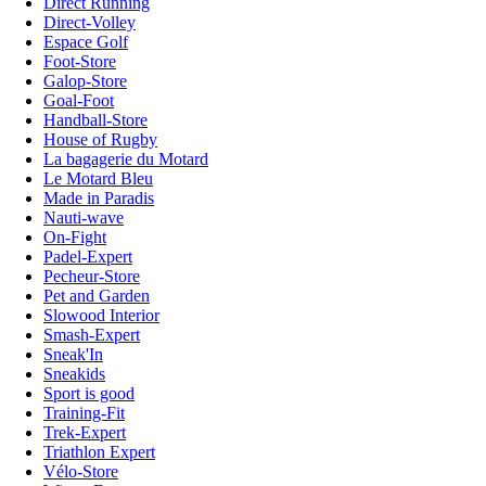
Direct Running
Direct-Volley
Espace Golf
Foot-Store
Galop-Store
Goal-Foot
Handball-Store
House of Rugby
La bagagerie du Motard
Le Motard Bleu
Made in Paradis
Nauti-wave
On-Fight
Padel-Expert
Pecheur-Store
Pet and Garden
Slowood Interior
Smash-Expert
Sneak'In
Sneakids
Sport is good
Training-Fit
Trek-Expert
Triathlon Expert
Vélo-Store