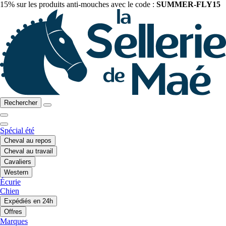
15% sur les produits anti-mouches avec le code :
SUMMER-FLY15
Rechercher
Spécial été
Cheval au repos
Cheval au travail
Cavaliers
Western
Écurie
Chien
Expédiés en 24h
Offres
Marques