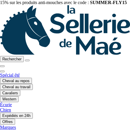
15% sur les produits anti-mouches avec le code :
SUMMER-FLY15
Rechercher
Spécial été
Cheval au repos
Cheval au travail
Cavaliers
Western
Écurie
Chien
Expédiés en 24h
Offres
Marques