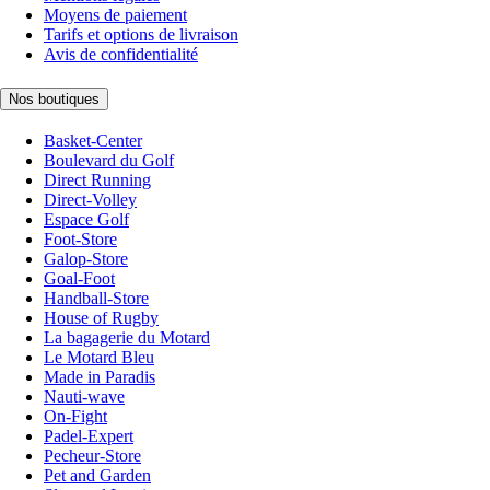
Moyens de paiement
Tarifs et options de livraison
Avis de confidentialité
Nos boutiques
Basket-Center
Boulevard du Golf
Direct Running
Direct-Volley
Espace Golf
Foot-Store
Galop-Store
Goal-Foot
Handball-Store
House of Rugby
La bagagerie du Motard
Le Motard Bleu
Made in Paradis
Nauti-wave
On-Fight
Padel-Expert
Pecheur-Store
Pet and Garden