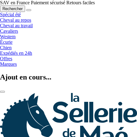
SAV en France
Paiement sécurisé
Retours faciles
Rechercher
Spécial été
Cheval au repos
Cheval au travail
Cavaliers
Western
Écurie
Chien
Expédiés en 24h
Offres
Marques
Ajout en cours...