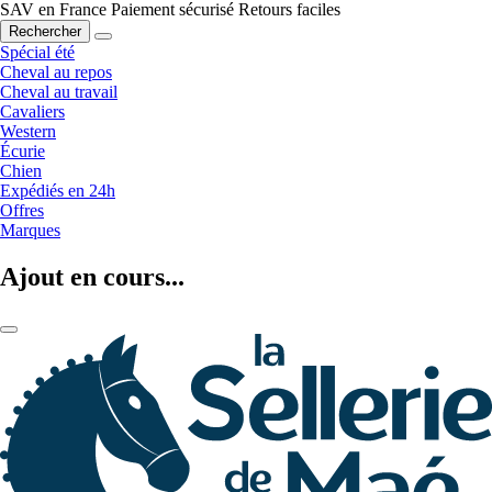
SAV en France
Paiement sécurisé
Retours faciles
Rechercher
Spécial été
Cheval au repos
Cheval au travail
Cavaliers
Western
Écurie
Chien
Expédiés en 24h
Offres
Marques
Ajout en cours...