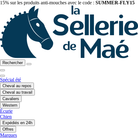
15% sur les produits anti-mouches avec le code :
SUMMER-FLY15
Rechercher
Spécial été
Cheval au repos
Cheval au travail
Cavaliers
Western
Écurie
Chien
Expédiés en 24h
Offres
Marques