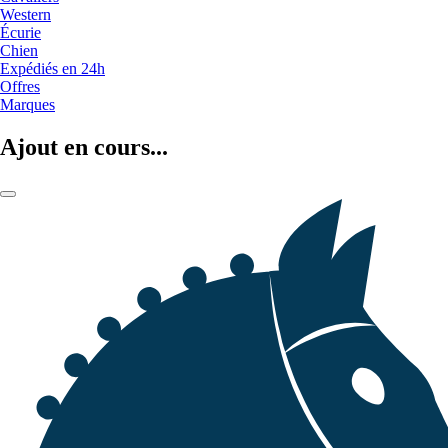
Western
Écurie
Chien
Expédiés en 24h
Offres
Marques
Ajout en cours...