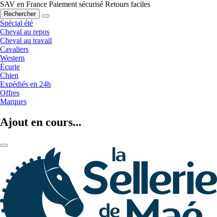
SAV en France
Paiement sécurisé
Retours faciles
Rechercher
Spécial été
Cheval au repos
Cheval au travail
Cavaliers
Western
Écurie
Chien
Expédiés en 24h
Offres
Marques
Ajout en cours...