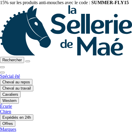
15% sur les produits anti-mouches avec le code :
SUMMER-FLY15
Rechercher
Spécial été
Cheval au repos
Cheval au travail
Cavaliers
Western
Écurie
Chien
Expédiés en 24h
Offres
Marques