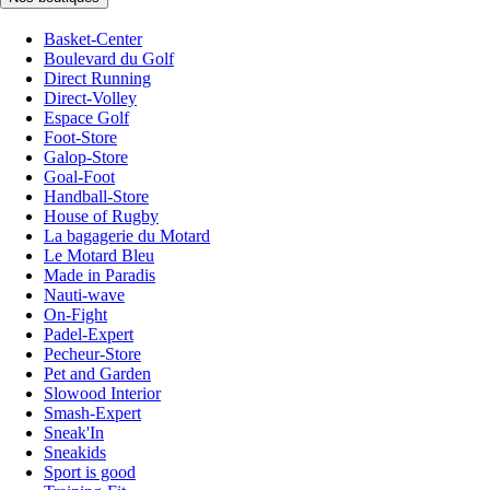
Basket-Center
Boulevard du Golf
Direct Running
Direct-Volley
Espace Golf
Foot-Store
Galop-Store
Goal-Foot
Handball-Store
House of Rugby
La bagagerie du Motard
Le Motard Bleu
Made in Paradis
Nauti-wave
On-Fight
Padel-Expert
Pecheur-Store
Pet and Garden
Slowood Interior
Smash-Expert
Sneak'In
Sneakids
Sport is good