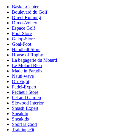
Basket-Center
Boulevard du Golf
Direct Running
Direct-Volley
Espace Golf
Foot-Store
Galop-Store
Goal-Foot
Handball-Store
House of Rugby
La bagagerie du Motard
Le Motard Bleu
Made in Paradis
Nauti-wave
On-Fight
Padel-Expert
Pecheur-Store
Pet and Garden
Slowood Interior
Smash-Expert
Sneak'In
Sneakids
Sport is good
Training-Fit