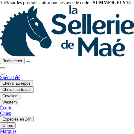
15% sur les produits anti-mouches avec le code :
SUMMER-FLY15
Rechercher
Spécial été
Cheval au repos
Cheval au travail
Cavaliers
Western
Écurie
Chien
Expédiés en 24h
Offres
Marques