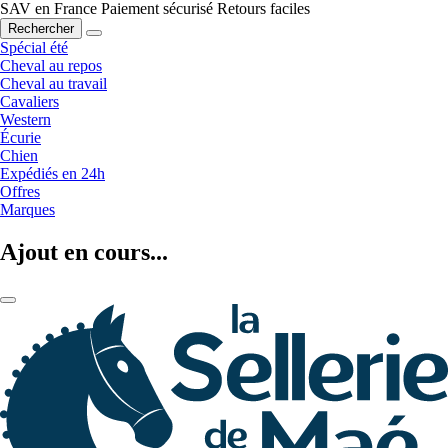
SAV en France
Paiement sécurisé
Retours faciles
Rechercher
Spécial été
Cheval au repos
Cheval au travail
Cavaliers
Western
Écurie
Chien
Expédiés en 24h
Offres
Marques
Ajout en cours...