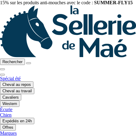
15% sur les produits anti-mouches avec le code :
SUMMER-FLY15
Rechercher
Spécial été
Cheval au repos
Cheval au travail
Cavaliers
Western
Écurie
Chien
Expédiés en 24h
Offres
Marques