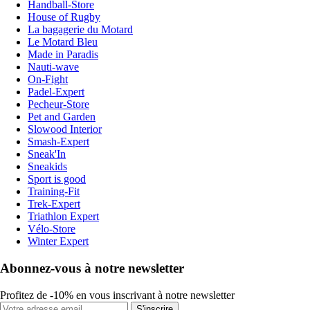
Handball-Store
House of Rugby
La bagagerie du Motard
Le Motard Bleu
Made in Paradis
Nauti-wave
On-Fight
Padel-Expert
Pecheur-Store
Pet and Garden
Slowood Interior
Smash-Expert
Sneak'In
Sneakids
Sport is good
Training-Fit
Trek-Expert
Triathlon Expert
Vélo-Store
Winter Expert
Abonnez-vous à notre newsletter
Profitez de -10% en vous inscrivant à notre newsletter
S'inscrire