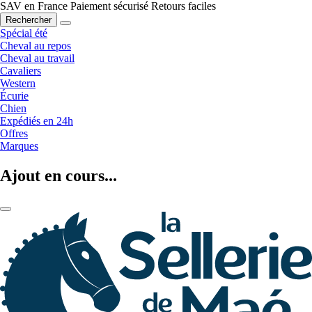
SAV en France
Paiement sécurisé
Retours faciles
Rechercher
Spécial été
Cheval au repos
Cheval au travail
Cavaliers
Western
Écurie
Chien
Expédiés en 24h
Offres
Marques
Ajout en cours...