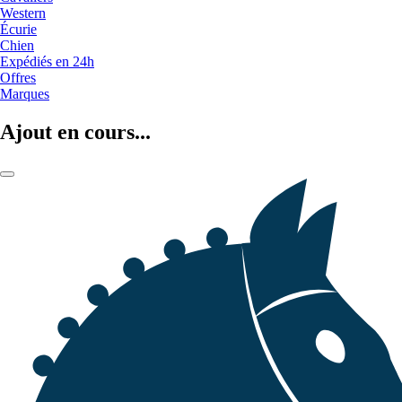
Western
Écurie
Chien
Expédiés en 24h
Offres
Marques
Ajout en cours...