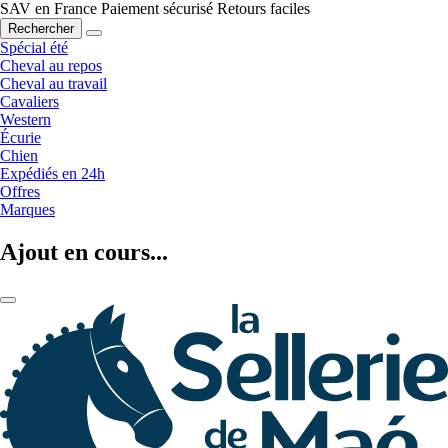
SAV en France
Paiement sécurisé
Retours faciles
Rechercher
Spécial été
Cheval au repos
Cheval au travail
Cavaliers
Western
Écurie
Chien
Expédiés en 24h
Offres
Marques
Ajout en cours...