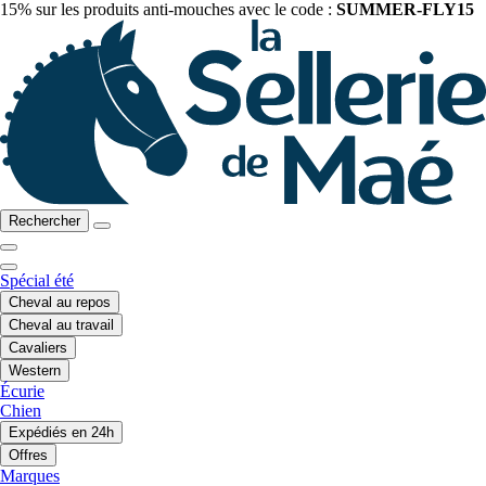
15% sur les produits anti-mouches avec le code :
SUMMER-FLY15
Rechercher
Spécial été
Cheval au repos
Cheval au travail
Cavaliers
Western
Écurie
Chien
Expédiés en 24h
Offres
Marques