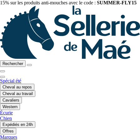
15% sur les produits anti-mouches avec le code :
SUMMER-FLY15
Rechercher
Spécial été
Cheval au repos
Cheval au travail
Cavaliers
Western
Écurie
Chien
Expédiés en 24h
Offres
Marques