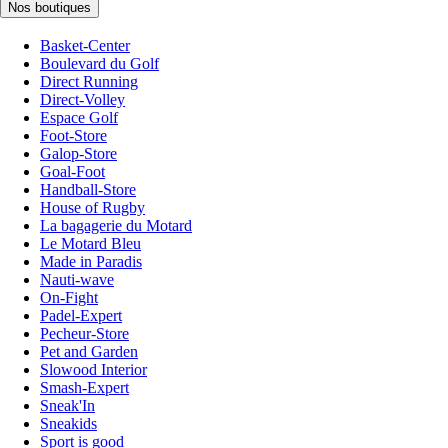
Nos boutiques
Basket-Center
Boulevard du Golf
Direct Running
Direct-Volley
Espace Golf
Foot-Store
Galop-Store
Goal-Foot
Handball-Store
House of Rugby
La bagagerie du Motard
Le Motard Bleu
Made in Paradis
Nauti-wave
On-Fight
Padel-Expert
Pecheur-Store
Pet and Garden
Slowood Interior
Smash-Expert
Sneak'In
Sneakids
Sport is good