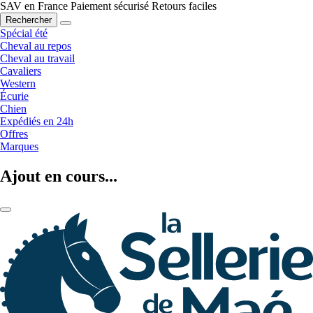
SAV en France
Paiement sécurisé
Retours faciles
Rechercher
Spécial été
Cheval au repos
Cheval au travail
Cavaliers
Western
Écurie
Chien
Expédiés en 24h
Offres
Marques
Ajout en cours...