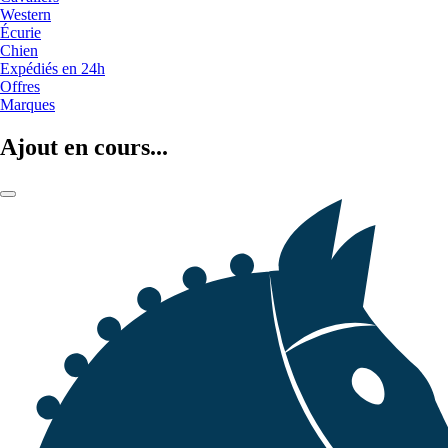
Western
Écurie
Chien
Expédiés en 24h
Offres
Marques
Ajout en cours...