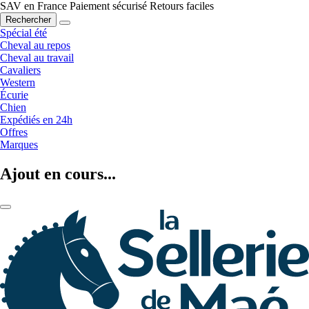
SAV en France
Paiement sécurisé
Retours faciles
Rechercher
Spécial été
Cheval au repos
Cheval au travail
Cavaliers
Western
Écurie
Chien
Expédiés en 24h
Offres
Marques
Ajout en cours...