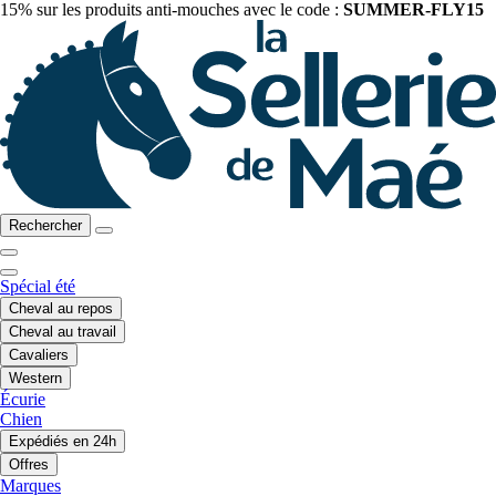
15% sur les produits anti-mouches avec le code :
SUMMER-FLY15
Rechercher
Spécial été
Cheval au repos
Cheval au travail
Cavaliers
Western
Écurie
Chien
Expédiés en 24h
Offres
Marques