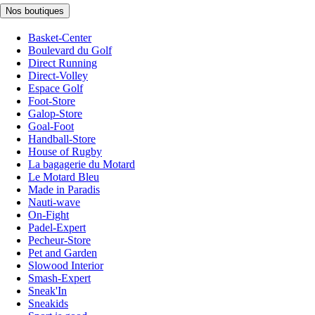
Nos boutiques
Basket-Center
Boulevard du Golf
Direct Running
Direct-Volley
Espace Golf
Foot-Store
Galop-Store
Goal-Foot
Handball-Store
House of Rugby
La bagagerie du Motard
Le Motard Bleu
Made in Paradis
Nauti-wave
On-Fight
Padel-Expert
Pecheur-Store
Pet and Garden
Slowood Interior
Smash-Expert
Sneak'In
Sneakids