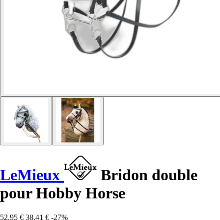
LeMieux
Bridon double
pour Hobby Horse
52,95 €
38,41 €
-27%