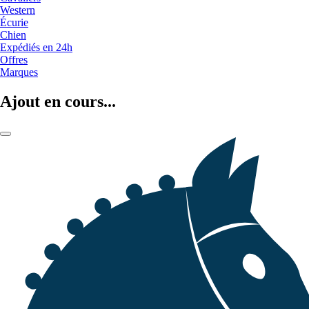
Western
Écurie
Chien
Expédiés en 24h
Offres
Marques
Ajout en cours...