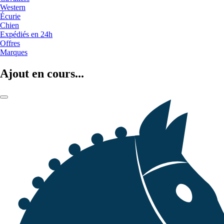
Western
Écurie
Chien
Expédiés en 24h
Offres
Marques
Ajout en cours...