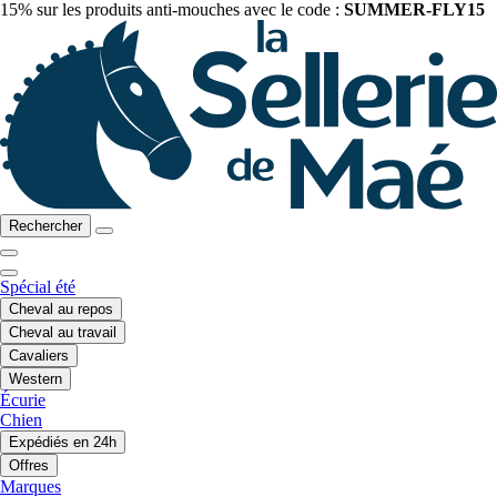
15% sur les produits anti-mouches avec le code :
SUMMER-FLY15
Rechercher
Spécial été
Cheval au repos
Cheval au travail
Cavaliers
Western
Écurie
Chien
Expédiés en 24h
Offres
Marques