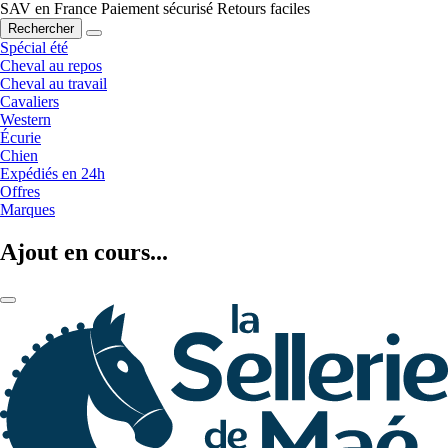
SAV en France
Paiement sécurisé
Retours faciles
Rechercher
Spécial été
Cheval au repos
Cheval au travail
Cavaliers
Western
Écurie
Chien
Expédiés en 24h
Offres
Marques
Ajout en cours...