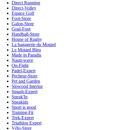
Direct Running
Direct-Volley
Espace Golf
Foot-Store
Galop-Store
Goal-Foot
Handball-Store
House of Rugby
La bagagerie du Motard
Le Motard Bleu
Made in Paradis
Nauti-wave
On-Fight
Padel-Expert
Pecheur-Store
Pet and Garden
Slowood Interior
Smash-Expert
Sneak'In
Sneakids
Sport is good
Training-Fit
Trek-Expert
Triathlon Expert
Vélo-Store