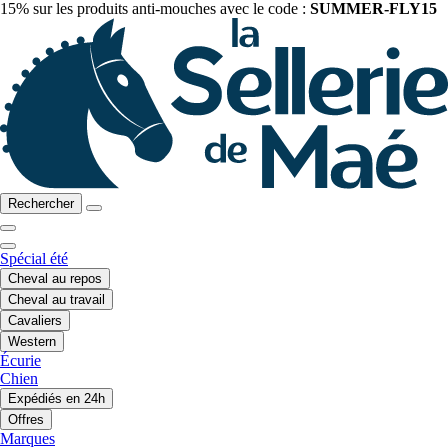
15% sur les produits anti-mouches avec le code :
SUMMER-FLY15
Rechercher
Spécial été
Cheval au repos
Cheval au travail
Cavaliers
Western
Écurie
Chien
Expédiés en 24h
Offres
Marques