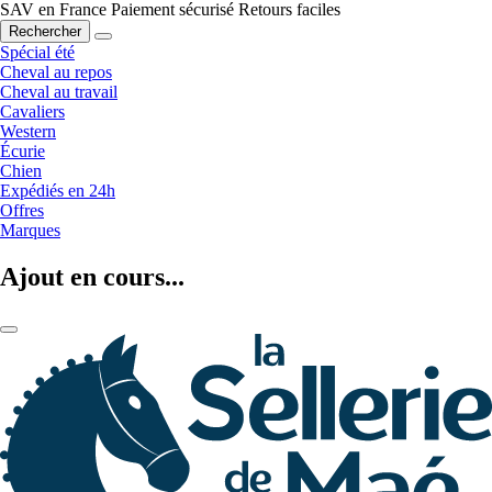
SAV en France
Paiement sécurisé
Retours faciles
Rechercher
Spécial été
Cheval au repos
Cheval au travail
Cavaliers
Western
Écurie
Chien
Expédiés en 24h
Offres
Marques
Ajout en cours...