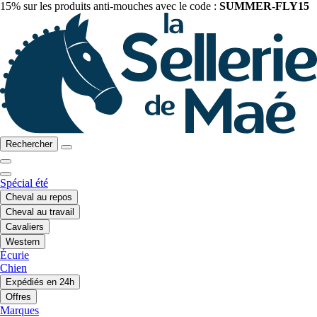
15% sur les produits anti-mouches avec le code :
SUMMER-FLY15
Rechercher
Spécial été
Cheval au repos
Cheval au travail
Cavaliers
Western
Écurie
Chien
Expédiés en 24h
Offres
Marques