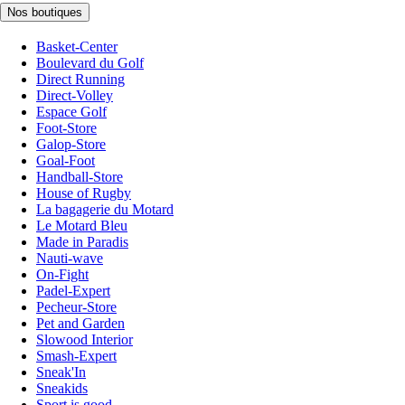
Nos boutiques
Basket-Center
Boulevard du Golf
Direct Running
Direct-Volley
Espace Golf
Foot-Store
Galop-Store
Goal-Foot
Handball-Store
House of Rugby
La bagagerie du Motard
Le Motard Bleu
Made in Paradis
Nauti-wave
On-Fight
Padel-Expert
Pecheur-Store
Pet and Garden
Slowood Interior
Smash-Expert
Sneak'In
Sneakids
Sport is good