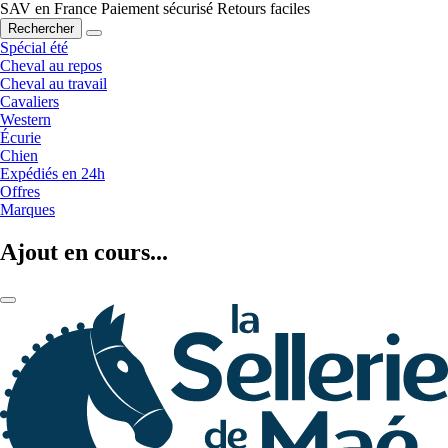
SAV en France
Paiement sécurisé
Retours faciles
Rechercher
Spécial été
Cheval au repos
Cheval au travail
Cavaliers
Western
Écurie
Chien
Expédiés en 24h
Offres
Marques
Ajout en cours...